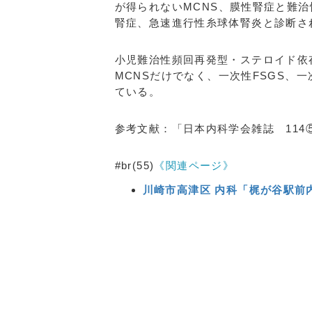
が得られないMCNS、膜性腎症と難
腎症、急速進行性糸球体腎炎と診断さ
小児難治性頻回再発型・ステロイド依
MCNSだけでなく、一次性FSGS、
ている。
参考文献：「日本内科学会雑誌 11
#br(55)
《関連ページ》
川崎市高津区 内科「梶が谷駅前