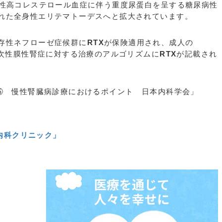
治性高コレステロール血症に伴う重度尿蛋白を呈する糖尿病性
れた全身性エリテマトーデスへと拡大されています。
存性ネフローゼ症候群に
RTX
が保険適用され、成人の
一次性膜性腎症に対する治療のアルゴリズムに
RTX
が記載され
4⑤ 慢性腎臓病診療におけるポイント 日本内科学会」
内科クリニック」