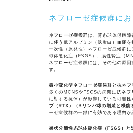
ネフローゼ症候群にお
ネフローゼ症候群
は、腎糸球体係蹄障
に伴う低アルブミン（低蛋白）血症を
一次性（原発性）ネフローゼ症候群に
球体硬化症（FSGS）、膜性腎症（
ネフローゼ症候群には、その他の原因
す。
微小変化型ネフローゼ症候群と抗ネフ
多くのMCNSやFSGSの病態に
抗ネフ
に対する抗体）が影響している可能性
ブ（RTX）（Bリンパ球の増殖と機能
ーゼ症候群の一部に有効である理由が
巣状分節性糸球体硬化症（FSGS）と