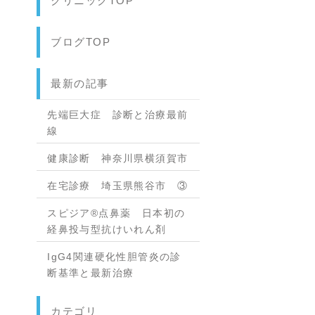
クリニックTOP
ブログTOP
最新の記事
先端巨大症 診断と治療最前
線
健康診断 神奈川県横須賀市
在宅診療 埼玉県熊谷市 ③
スピジア®点鼻薬 日本初の
経鼻投与型抗けいれん剤
IgG4関連硬化性胆管炎の診
断基準と最新治療
カテゴリ