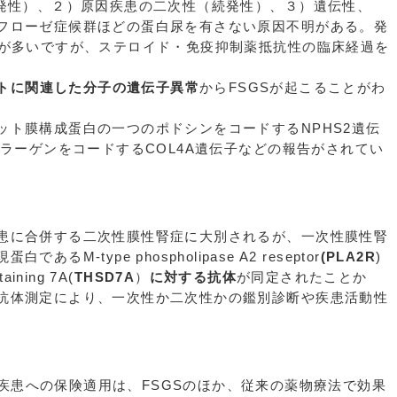
原発性）、２）原因疾患の二次性（続発性）、３）遺伝性、
フローゼ症候群ほどの蛋白尿を有さない原因不明がある。発
とが多いですが、ステロイド・免疫抑制薬抵抗性の臨床経過を
トに関連した分子の遺伝子異常
からFSGSが起こることがわ
ット膜構成蛋白の一つのポドシンをコードするNPHS2遺伝
コラーゲンをコードするCOL4A遺伝子などの報告がされてい
患に合併する二次性膜性腎症に大別されるが、一次性膜性腎
-type phospholipase A2 reseptor
(PLA2R
)
aining 7A(
THSD7A
）
に対する抗体
が同定されたことか
抗体測定により、一次性か二次性かの鑑別診断や疾患活動性
。
疾患への保険適用は、FSGSのほか、従来の薬物療法で効果