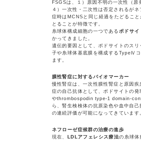
FSGSは、１）原因不明の一次性（
４）一次性・二次性は否定されるがネ
症時はMCNSと同じ経過をたどるこ
とることが特徴です。
糸球体構成細胞の一つである
ポドサイ
かってきました。
遺伝的要因として、ポドサイトのスリ
子や糸球体基底膜を構成するTypeⅣ
ます。
膜性腎症に対するバイオマーカー
慢性腎症は、一次性膜性腎症と原因疾
症の自己抗体として、ポドサイトの発現蛋白であるM
やthrombospodin type-1 domain-cont
ら、腎生検検体の抗原染色や血中自己
の連続評価が可能になってきています
ネフローゼ症候群の治療の進歩
現在、
LDLアフェレシス療法
の糸球体