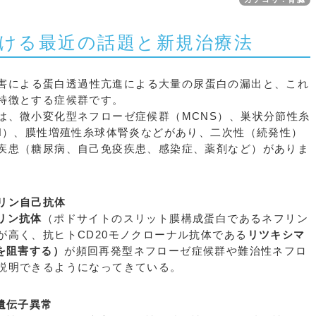
ける最近の話題と新規治療法
害による蛋白透過性亢進による大量の尿蛋白の漏出と、これ
特徴とする症候群です。
は、微小変化型ネフローゼ症候群（MCNS）、巣状分節性糸
MN）、膜性増殖性糸球体腎炎などがあり、二次性（続発性）
疾患（糖尿病、自己免疫疾患、感染症、薬剤など）がありま
リン自己抗体
リン抗体
（ポドサイトのスリット膜構成蛋白であるネフリン
が高く、抗ヒトCD20モノクローナル抗体である
リツキシマ
を阻害する）
が頻回再発型ネフローゼ症候群や難治性ネフロ
説明できるようになってきている。
遺伝子異常