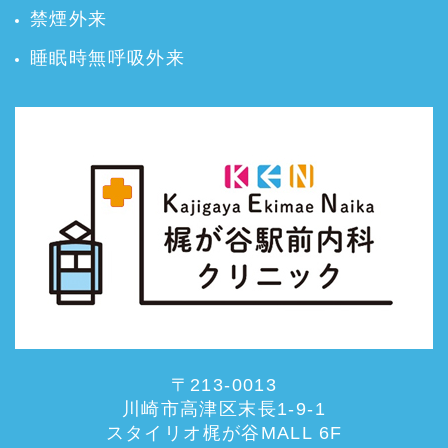
禁煙外来
睡眠時無呼吸外来
〒213-0013
川崎市高津区末長1-9-1
スタイリオ梶が谷MALL 6F