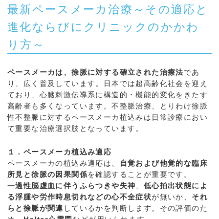
最新ペースメーカ治療～その適応と
進化ならびにクリニックのかかわ
り方～
ペースメーカは、徐脈に対する確立された治療法
であ
り、広く普及しています。日本では超高齢化社会を迎え
ており、心臓刺激伝導系に構造的・機能的変化をきたす
高齢者も多くなっています。不整脈治療、とりわけ徐脈
性不整脈に対するペースメーカ植込みは日常診療におい
て重要な治療選択肢となっています。
１．ペースメーカ植込み適応
ペースメーカの植込み適応は、
自覚および他覚的な臨床
所見と徐脈の因果関係
を確認することが重要です。
一過性脳虚血に伴うふらつきや失神
、
低心拍出状態によ
る浮腫や労作時息切れなどの心不全症状
が無いか、
それ
らと徐脈が関連
しているかを判断します。その評価のた