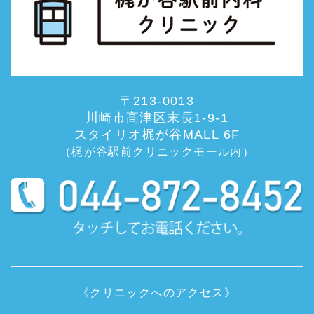
〒213-0013
川崎市高津区末長1-9-1
スタイリオ梶が谷MALL 6F
（梶が谷駅前クリニックモール内）
《クリニックへのアクセス》