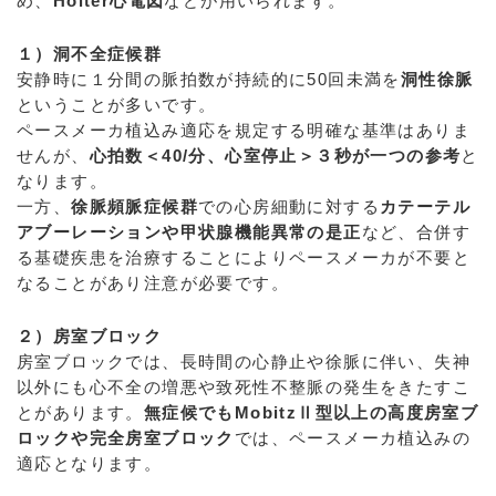
め、
Holter心電図
などが用いられます。
１）洞不全症候群
安静時に１分間の脈拍数が持続的に50回未満を
洞性徐脈
ということが多いです。
ペースメーカ植込み適応を規定する明確な基準はありま
せんが、
心拍数＜40/分、心室停止＞３秒が一つの参考
と
なります。
一方、
徐脈頻脈症候群
での心房細動に対する
カテーテル
アブーレーションや甲状腺機能異常の是正
など、合併す
る基礎疾患を治療することによりペースメーカが不要と
なることがあり注意が必要です。
２）房室ブロック
房室ブロックでは、長時間の心静止や徐脈に伴い、失神
以外にも心不全の増悪や致死性不整脈の発生をきたすこ
とがあります。
無症候でもMobitzⅡ型以上の高度房室ブ
ロックや完全房室ブロック
では、ペースメーカ植込みの
適応となります。