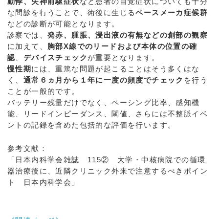
動悸、失神前駆症状
など患者の自覚症状についても十分
な問診を行うことで、術後に生じる
ペースメーカ症候群
などの診断が可能となります。
診察では、
発赤、腫脹、浸出液の有無などの創部の観察
に加えて、
胸部X線でのリードおよび本体の位置の確
認
、
デバイスチェック
が重要となります。
慢性期
には、重篤な問題が起こることはそう多くはな
く、
通常６ヵ月から１年に一度の頻度でチェック
を行う
ことが一般的です。
バッテリー残量だけでなく、ペーシング比率、感知機
能、リードインピーダンス、閾値、さらには不整脈イベ
ントの記録を含めた包括的な評価を行います。
参考文献：
「日本内科学会雑誌 115② 大学・中核病院での循環
器治療後に、近隣クリニック外来で注意するべきポイン
ト 日本内科学会」