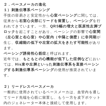
２．ペースメーカの進化
１）刺激伝導系ペーシング
手技の容易さと安定性から
心室ペーシング
に関しては、
従来から
右室心尖部にリードを留置し、ペーシング
を行
われてきています。一方、
QRS幅の増大と医原性左脚ブ
ロック
を起こすことがあり、ペーシングの影響で
心室間
（左心室と右心室）や心室内（中隔と側壁）に非同期
が
生じ、
収縮能の低下や左室の拡大をきたす可能性
があり
ます。
ペーシング誘発性心筋症
と呼ばれます。
近年では、
もともとの心機能が低下した症例など
におい
ては、
His束や左脚といった刺激伝導系を直接ペーシン
グする刺激伝導系ペーシング
の使用が推奨されていま
す。
２）リードレスペースメーカ
一般的に使用されているペースメーカは、血管内を通し
てリード先端を心筋に留置し、もう一方を皮下ポケット
内のジェネレーター本体と接続して使用します。