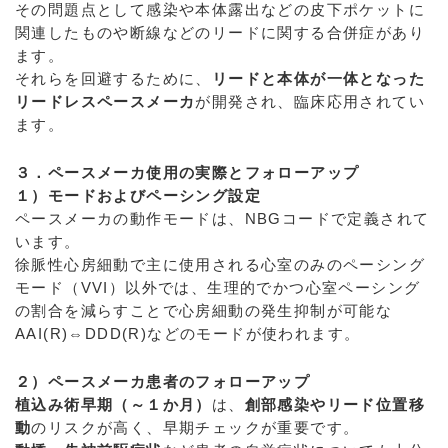
その問題点として感染や本体露出などの皮下ポケットに
関連したものや断線などのリードに関する合併症があり
ます。
それらを回避するために、
リードと本体が一体となった
リードレスペースメーカ
が開発され、臨床応用されてい
ます。
３．ペースメーカ使用の実際とフォローアップ
１）モードおよびペーシング設定
ペースメーカの動作モードは、NBGコードで定義されて
います。
徐脈性心房細動で主に使用される心室のみのペーシング
モード（VVI）以外では、生理的でかつ心室ペーシング
の割合を減らすことで心房細動の発生抑制が可能な
AAI(R)⇔DDD(R)などのモードが使われます。
２）ペースメーカ患者のフォローアップ
植込み術早期（～１か月）
は、
創部感染やリード位置移
動
のリスクが高く、早期チェックが重要です。