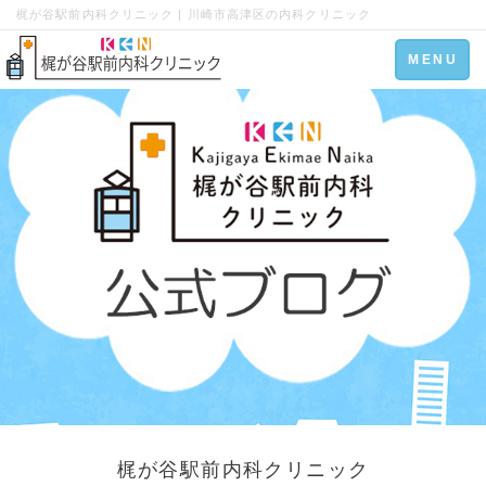
梶が谷駅前内科クリニック | 川崎市高津区の内科クリニック
Toggle
MENU
navigation
梶が谷駅前内科クリニック