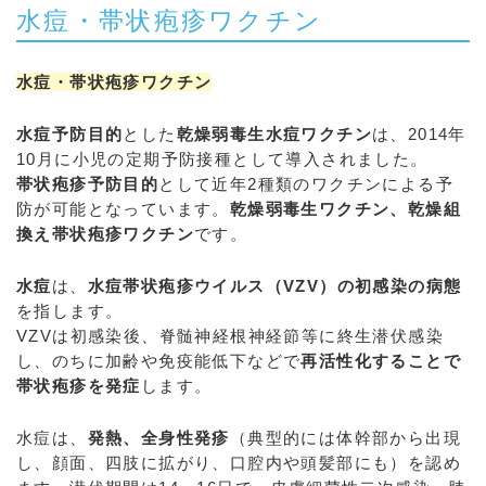
水痘・帯状疱疹ワクチン
水痘・帯状疱疹ワクチン
水痘予防目的
とした
乾燥弱毒生水痘ワクチン
は、2014年
10月に小児の定期予防接種として導入されました。
帯状疱疹予防目的
として近年2種類のワクチンによる予
防が可能となっています。
乾燥弱毒生ワクチン、乾燥組
換え帯状疱疹ワクチン
です。
水痘
は、
水痘帯状疱疹ウイルス（VZV）の初感染の病態
を指します。
VZVは初感染後、脊髄神経根神経節等に終生潜伏感染
し、のちに加齢や免疫能低下などで
再活性化することで
帯状疱疹を発症
します。
水痘は、
発熱、全身性発疹
（典型的には体幹部から出現
し、顔面、四肢に拡がり、口腔内や頭髪部にも）を認め