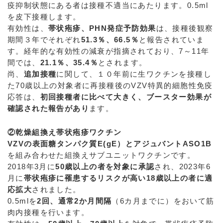
疫抑制状態にある者は接種不適当にあたります。0.5ml
を皮下接種します。
有効性は、
帯状疱疹、PHN発症予防効果
は、接種後観察
期間３年でそれぞれ
51.3％、66.5％
と報告されていま
す。経年的な有効性の減衰が指摘されており、7～11年
間では、
21.1％、35.4％
とされます。
尚、
追加接種
に関して、１０年前に生ワクチンを接種し
た70歳以上の対象者に再接種後のVZV特異的細胞性免疫
応答は、
初回接種者に比べて大きく、ブースター効果が
確認された報告があり
ます。
②乾燥組換え帯状疱疹ワクチン
VZVの表面糖タンパク質E(gE）とアジュバントASO1B
を組み合わせた組換えサブユニットワクチンです。
2018年3月に
50歳以上の者を対象に承認
され、2023年6
月に
帯状疱疹に罹患するリスクが高い18歳以上の者に適
応拡大
されました。
0.5mlを
2回、通常2か月間隔
（6カ月までに）をおいて筋
肉内接種を行います。