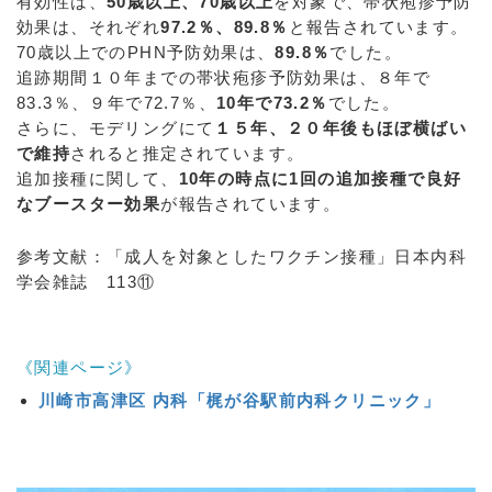
有効性は、
50歳以上、70歳以上
を対象で、帯状疱疹予防
効果は、それぞれ
97.2％、89.8％
と報告されています。
70歳以上でのPHN予防効果は、
89.8％
でした。
追跡期間１０年までの帯状疱疹予防効果は、８年で
83.3％、９年で72.7％、
10年で73.2％
でした。
さらに、モデリングにて
１５年、２０年後もほぼ横ばい
で維持
されると推定されています。
追加接種に関して、
10年の時点に1回の追加接種で良好
なブースター効果
が報告されています。
参考文献：「成人を対象としたワクチン接種」日本内科
学会雑誌 113⑪
《関連ページ》
川崎市高津区 内科「梶が谷駅前内科クリニック」