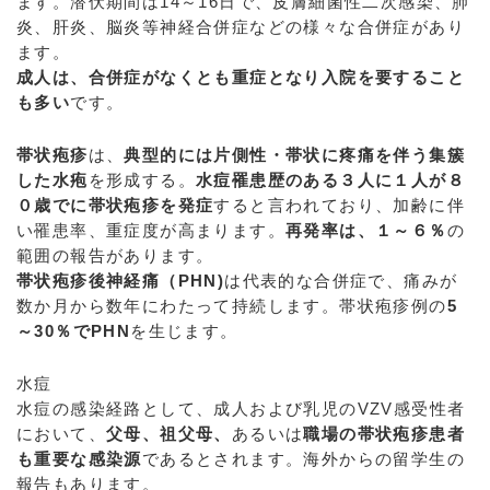
ます。潜伏期間は14～16日で、皮膚細菌性二次感染、肺
炎、肝炎、脳炎等神経合併症などの様々な合併症があり
ます。
成人は、合併症がなくとも重症となり入院を要すること
も多い
です。
帯状疱疹
は、
典型的には片側性・帯状に疼痛を伴う集簇
した水疱
を形成する。
水痘罹患歴のある３人に１人が８
０歳でに帯状疱疹を発症
すると言われており、加齢に伴
い罹患率、重症度が高まります。
再発率は、１～６％
の
範囲の報告があります。
帯状疱疹後神経痛（PHN)
は代表的な合併症で、痛みが
数か月から数年にわたって持続します。帯状疱疹例の
5
～30％でPHN
を生じます。
水痘
水痘の感染経路として、成人および乳児のVZV感受性者
において、
父母、祖父母、
あるいは
職場の帯状疱疹患者
も重要な感染源
であるとされます。海外からの留学生の
報告もあります。