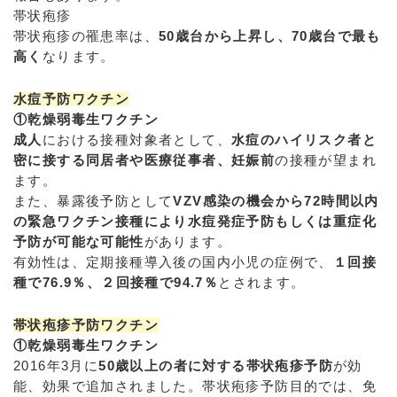
帯状疱疹
帯状疱疹の罹患率は、
50歳台から上昇し、70歳台で最も
高く
なります。
水痘予防ワクチン
①乾燥弱毒生ワクチン
成人
における接種対象者として、
水痘のハイリスク者と
密に接する同居者や医療従事者、妊娠前
の接種が望まれ
ます。
また、暴露後予防として
VZV感染の機会から72時間以内
の緊急ワクチン接種により水痘発症予防もしくは重症化
予防が可能な可能性
があります。
有効性は、定期接種導入後の国内小児の症例で、
１回接
種で76.9％、２回接種で94.7％
とされます。
帯状疱疹予防ワクチン
①乾燥弱毒生ワクチン
2016年3月に
50歳以上の者に対する帯状疱疹予防
が効
能、効果で追加されました。帯状疱疹予防目的では、免