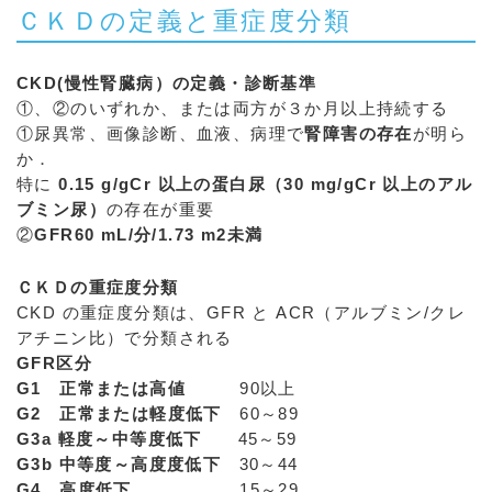
ＣＫＤの定義と重症度分類
CKD(慢性腎臓病）の定義・診断基準
①、②のいずれか、または両方が３か月以上持続する
①尿異常、画像診断、血液、病理で
腎障害の存在
が明ら
か．
特に
0.15 g/gCr 以上の蛋白尿（30 mg/gCr 以上のアル
ブミン尿）
の存在が重要
②
GFR60 mL/分/1.73 m2未満
ＣＫＤの重症度分類
CKD の重症度分類は、GFR と ACR（アルブミン/クレ
アチニン比）で分類される
GFR区分
G1 正常または高値
90以上
G2 正常または軽度低下
60～89
G3a 軽度～中等度低下
45～59
G3b 中等度～高度度低下
30～44
G4 高度低下
15～29