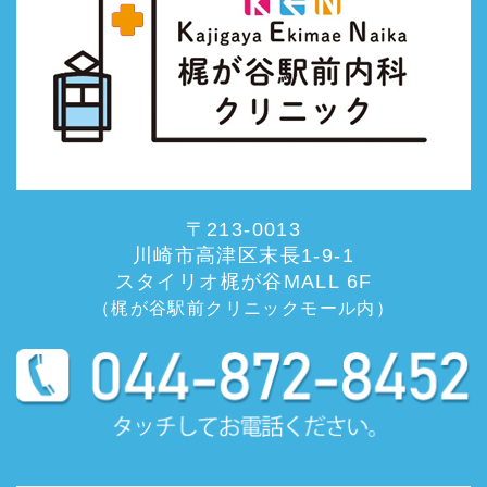
〒213-0013
川崎市高津区末長1-9-1
スタイリオ梶が谷MALL 6F
（梶が谷駅前クリニックモール内）