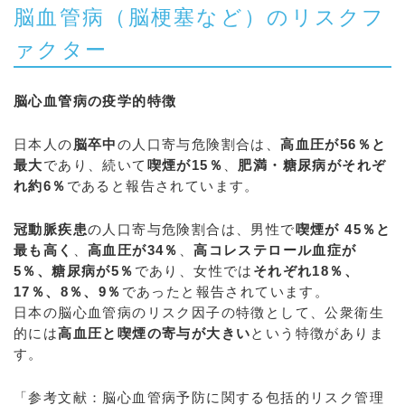
脳血管病（脳梗塞など）のリスクフ
ァクター
脳心血管病の疫学的特徴
日本人の
脳卒中
の人口寄与危険割合は、
高血圧が56％と
最大
であり、続いて
喫煙が15％
、
肥満・糖尿病がそれぞ
れ約6％
であると報告されています。
冠動脈疾患
の人口寄与危険割合は、男性で
喫煙が 45％と
最も高く
、
高血圧が34％
、
高コレステロール血症が
5％、糖尿病が5％
であり、女性では
それぞれ18％、
17％、8％、9％
であったと報告されています。
日本の脳心血管病のリスク因子の特徴として、公衆衛生
的には
高血圧と喫煙の寄与が大きい
という特徴がありま
す。
「参考文献：脳心血管病予防に関する包括的リスク管理