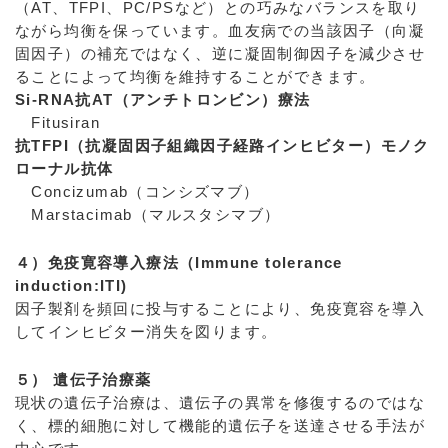
（AT、TFPI、PC/PSなど）との巧みなバランスを取り
ながら均衡を保っています。血友病での当該因子（向凝
固因子）の補充ではなく、逆に凝固制御因子を減少させ
ることによって均衡を維持することができます。
Si-RNA抗AT（アンチトロンビン）療法
Fitusiran
抗TFPI（抗凝固因子組織因子経路インヒビター）モノク
ローナル抗体
Concizumab（コンシズマブ）
Marstacimab（マルスタシマブ）
４）免疫寛容導入療法（Immune tolerance
induction:ITI)
因子製剤を頻回に投与することにより、免疫寛容を導入
してインヒビター消失を図ります。
５） 遺伝子治療薬
現状の遺伝子治療は、遺伝子の異常を修復するのではな
く、標的細胞に対して機能的遺伝子を送達させる手法が