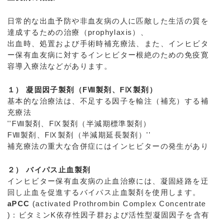
日常的な出血予防や非血友病の人に匹敵した生活の質を
達成するための治療（prophylaxis）、
出血時、処置および手術時補充療法、また、インヒビタ
ー保有血友病に対するインヒビター根絶のための免疫寛
容導入療法などがあります。
１） 凝固因子製剤（FⅧ製剤、FⅨ製剤）
基本的な治療法は、不足する因子を輸注（補充）する補
充療法
''FⅧ製剤、FⅨ製剤（半減期標準製剤）
FⅧ製剤、FⅨ製剤（半減期延長製剤）''
補充療法の重大な合併症にはインヒビターの発生があり
２） バイパス止血製剤
インヒビター保有血友病の止血治療には、凝固経路を迂
回し止血を促進するバイパス止血製剤を使用します。
aPCC
(activated Prothrombin Complex Concentrate
)：ビタミンK依存性因子群および活性型凝固因子を含有