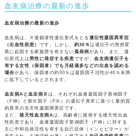
血友病治療の最新の進歩
血友病治療の最新の進歩
血友病は、Ⅹ連鎖潜性遺伝形式をとる
遺伝性凝固異常症
（出血性疾患）
です。しかし、
約30％
は遺伝子の突然変
異に起因する家族歴を有さない
孤発例
があり、また、遺
伝形式上は
男性に発症する疾患
ですが、
血友病遺伝子を
有する女性（保因者）でも月経過多などの出血を認める
場合
があり、保因者の約30％は凝固因子活性が40％未満
に低下しているとされます。
血友病Aと血友病Ｂ
は、それぞれ血液凝固因子第Ⅷ因子
（FⅧ）と第Ⅸ因子（FⅨ）の遺伝子異常に基づく量的質
的異常の先天性凝固障害症です。
また、
後天性血友病A
は、高齢者に後発する後天性出血
性疾患であり、血液凝固因子第Ⅷ因子（FⅧ）に対する
主に中和抗体活性を有する自己抗体（インヒビター）が
産生され、ＦⅧ活性が著しく低下する
自己免疫性疾患
で