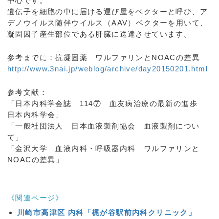
中心です。
遺伝子を細胞の中に届ける運び屋をベクターと呼び、ア
デノウイルス随伴ウイルス（AAV）ベクターを用いて、
凝固因子産生部位である肝臓に送達させています。
参考までに：抗凝固薬 ワルファリンとNOACの差異
http://www.3nai.jp/weblog/archive/day20150201.html
参考文献：
「日本内科学会誌 114⑦ 血友病治療の最新の進歩
日本内科学会」
「一般社団法人 日本血液製剤協会 血液製剤につい
て」
「金沢大学 血液内科・呼吸器内科 ワルファリンと
NOACの差異」
《関連ページ》
川崎市高津区 内科「梶が谷駅前内科クリニック」