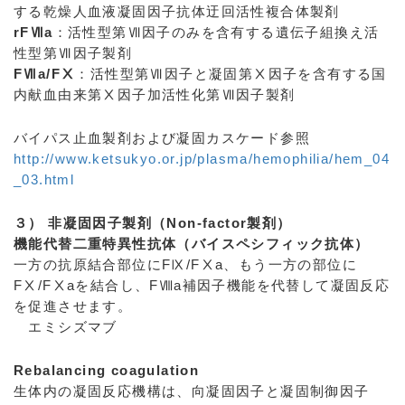
する乾燥人血液凝固因子抗体迂回活性複合体製剤
rFⅦa
：活性型第Ⅶ因子のみを含有する遺伝子組換え活
性型第Ⅶ因子製剤
FⅦa/FⅩ
：活性型第Ⅶ因子と凝固第Ⅹ因子を含有する国
内献血由来第Ⅹ因子加活性化第Ⅶ因子製剤
バイパス止血製剤および凝固カスケード参照
http://www.ketsukyo.or.jp/plasma/hemophilia/hem_04
_03.html
３） 非凝固因子製剤（Non-factor製剤）
機能代替二重特異性抗体（バイスペシフィック抗体）
一方の抗原結合部位にFⅨ/FⅩa、もう一方の部位に
FⅩ/FⅩaを結合し、FⅧa補因子機能を代替して凝固反応
を促進させます。
エミシズマブ
Rebalancing coagulation
生体内の凝固反応機構は、向凝固因子と凝固制御因子