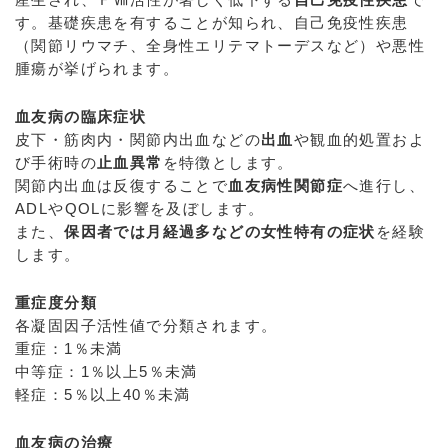
す。基礎疾患を有することが知られ、自己免疫性疾患
（関節リウマチ、全身性エリテマトーデスなど）や悪性
腫瘍が挙げられます。
血友病の臨床症状
皮下・筋肉内・関節内出血などの
出血
や観血的処置およ
び手術時の
止血異常
を特徴とします。
関節内出血は反復することで
血友病性関節症
へ進行し、
ADLやQOLに影響を及ぼします。
また、
保因者では月経過多などの女性特有の症状
を経験
します。
重症度分類
各凝固因子活性値で分類されます。
重症：1％未満
中等症：1％以上5％未満
軽症：5％以上40％未満
血友病の治療