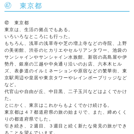
㊼ 東京都
㊼ 東京都
東京は、生活の拠点でもある。
いろいろなところにも行った。
もちろん、浅草の浅草寺や芝の増上寺などの寺院、上野
の美術館、渋谷のヒカリエやセルリアンタワー、池袋の
サンシャインやサンシャイン水族館、新宿の高島屋や伊
勢丹、銀座の三越や中央通り沿いのお店、六本木ヒル
ズ、表参道のイルミネーションや原宿などの繁華街、東
京駅周辺や皇居や東京タワーやレインボーブリッジなど
など。
代官山や自由が丘、中目黒、二子玉川などはよくでかけ
た。
とにかく、東京はこれからもよくでかけ続ける。
東京都は４７都道府県の旅の始まりで、また、締めくく
りの都道府県でした。
引き続き、２週目、３週目と続く新たな発見の旅ができ
ることを望んでいます。