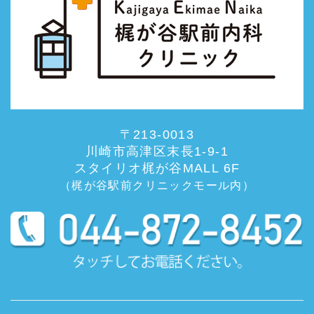
〒213-0013
川崎市高津区末長1-9-1
スタイリオ梶が谷MALL 6F
（梶が谷駅前クリニックモール内）