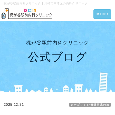
梶が谷駅前内科クリニック | 川崎市高津区の内科クリニック
Toggle
MENU
navigation
梶が谷駅前内科クリニック
公式ブログ
2025.12.31
カテゴリ：47都道府県の旅