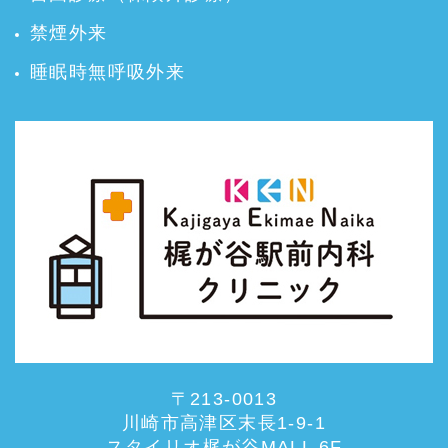
禁煙外来
睡眠時無呼吸外来
〒213-0013
川崎市高津区末長1-9-1
スタイリオ梶が谷MALL 6F