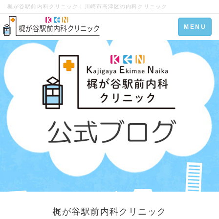
梶が谷駅前内科クリニック | 川崎市高津区の内科クリニック
Toggle
MENU
navigation
梶が谷駅前内科クリニック