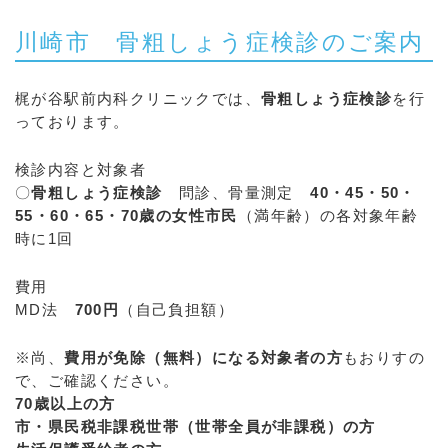
川崎市 骨粗しょう症検診のご案内
梶が谷駅前内科クリニックでは、
骨粗しょう症検診
を行
っております。
検診内容と対象者
〇
骨粗しょう症検診
問診、骨量測定
40・45・50・
55・60・65・70歳の女性市民
（満年齢）の各対象年齢
時に1回
費用
MD法
700円
（自己負担額）
※尚、
費用が免除（無料）になる対象者の方
もおりすの
で、ご確認ください。
70歳以上の方
市・県民税非課税世帯（世帯全員が非課税）の方