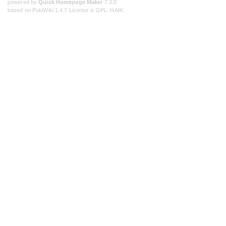
powered by
Quick Homepage Maker
7.3.0
based on PukiWiki 1.4.7 License is GPL.
HAIK