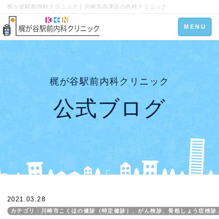
梶が谷駅前内科クリニック | 川崎市高津区の内科クリニック
Toggle
MENU
navigation
梶が谷駅前内科クリニック
公式ブログ
2021.03.28
カテゴリ：川崎市こくほの健診（特定健診）、がん検診、骨粗しょう症検診