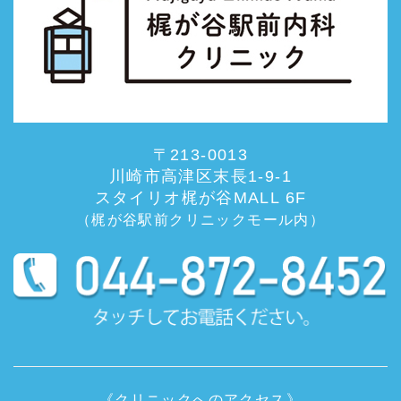
〒213-0013
川崎市高津区末長1-9-1
スタイリオ梶が谷MALL 6F
（梶が谷駅前クリニックモール内）
《クリニックへのアクセス》