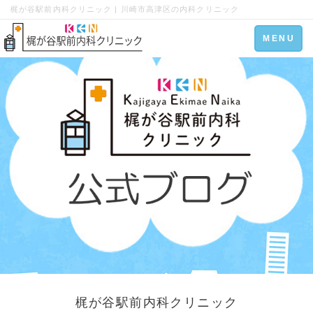
梶が谷駅前内科クリニック | 川崎市高津区の内科クリニック
Toggle
MENU
navigation
梶が谷駅前内科クリニック