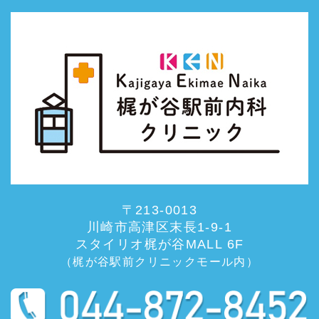
〒213-0013
川崎市高津区末長1-9-1
スタイリオ梶が谷MALL 6F
（梶が谷駅前クリニックモール内）