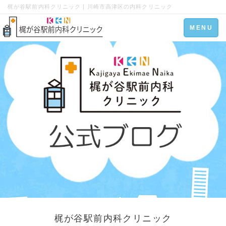
梶が谷駅前内科クリニック | 川崎市高津区の内科クリニック
Toggle
MENU
navigation
梶が谷駅前内科クリニック