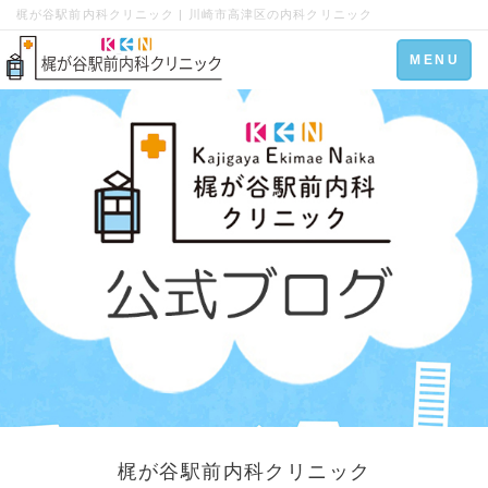
梶が谷駅前内科クリニック | 川崎市高津区の内科クリニック
Toggle
MENU
navigation
梶が谷駅前内科クリニック