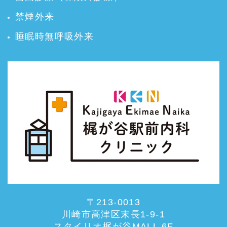
禁煙外来
睡眠時無呼吸外来
〒213-0013
川崎市高津区末長1-9-1
スタイリオ梶が谷MALL 6F