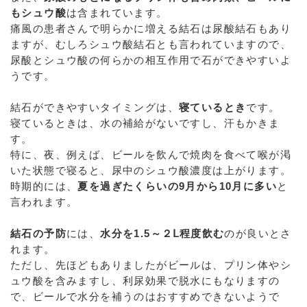
もシュウ酸
は含まれています。
痛風の患者さんで明らかに増える結石は尿酸結石もあり
ますが、むしろシュウ酸結石とも言われていますので、
尿酸とシュウ酸の何らかの相互作用で石ができやすいよ
うです。
結石ができやすいタイミングは、
寝ているとき
です。
寝ているときは、水の補給がないですし、汗もかきま
す。
特に、夜、例えば、ビールを飲んで焼肉を食べて喉が渇
いた状態で寝ると、尿中のシュウ酸濃度は上がります。
時期的には、
夏を過ぎたくらいの9月から10月に多い
と
言われます。
結石の予防
には、
水分を1.5～２Ⅼ程度飲む
のが良いとさ
れます。
ただし、先ほどもありましたがビールは、プリン体やシ
ュウ酸を含みますし、利尿効果で脱水にもなりますの
で、ビールで水分を補うのはおすすめできないようで