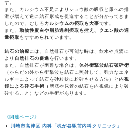
す。
また、カルシウム不足によりシュウ酸の吸収と尿への排
泄が増えて逆に結石形成を促進することが分かってきま
したので、むしろ
カルシウムの摂取も大事
です。
また、
動物性蛋白や脂肪過剰摂取も控え、クエン酸の適
量摂取
もすすめられています。
結石の治療
には、自然排石が可能な時は、飲水や点滴に
より
自然排石の促進
を行います。
また、自然排石が困難な場合は、
体外衝撃波結石破砕術
（からだの外から衝撃波を結石に照射して、強力なエネ
ルギーによって結石を砂粒状に粉砕させる方法）と
内視
鏡による砕石手術
（膀胱や尿管の結石を内視鏡により破
砕すること）などの手術があります。
《関連ページ》
川崎市高津区 内科「梶が谷駅前内科クリニック」