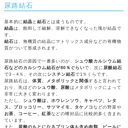
尿路結石
基本的に
結晶
と
結石
とは違うものです。
結晶
は、飽和して融解、溶解できなくなった塊が結晶で
す。
結石
は、無機質の結晶にマトリックス成分などの有機物
質がついて形成されます。
尿路結石の原因で一番多いのが、
シュウ酸カルシウム結
石などのカルシウム結石が80％ぐらい
で、次に
尿酸結石
で3－4％、その次に
シスチン結石
で1％くらです。
尿路結石は、
体質、メタボリックと関係
すると言われて
おり、先ほどの
シュウ酸、尿酸
はメタボリックによって
非常に大きく変わります。
ただし、
シュウ酸は、ホウレンソウ、キャベツ、レタ
ス、ブロッコリー、サツマイモ、タケノコ
などの野菜や
お茶、コーヒー、紅茶
などの嗜好品に比較的多く含まれ
ています。
また、
尿酸のもとになるプリン体も含め肉類、ビールに