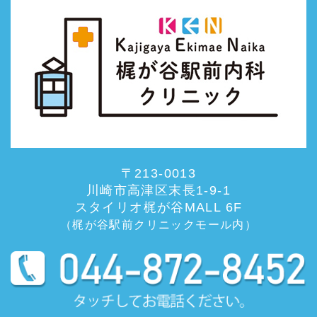
〒213-0013
川崎市高津区末長1-9-1
スタイリオ梶が谷MALL 6F
（梶が谷駅前クリニックモール内）