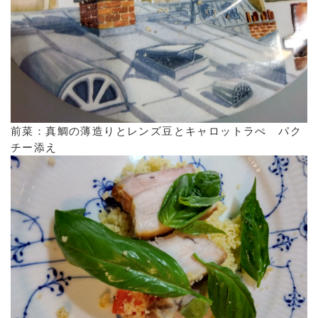
前菜：真鯛の薄造りとレンズ豆とキャロットラぺ パク
チー添え