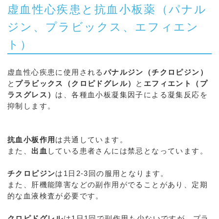
虚血性心疾患と抗血小板薬（パナル
ジン、プラビックス、エフィエン
ト）
虚血性心疾患に使用される
パナルジン（チクロピジン）
と
プラビックス（クロピドグレル）
と
エフィエント（プ
ラスグレス）
は、各種血小板凝集因子による凝集反応を
抑制します。
抗血小板作用
は共通しています。
また、
出血
している患者さんには禁忌となっています。
チクロピジン
は1日2-3回の服用となります。
また、肝機能障害などの副作用がでることがあり、定期
的な血液検査が必要です。
クロピドグレル
は1日1回で副作用も少ないですが、プラ