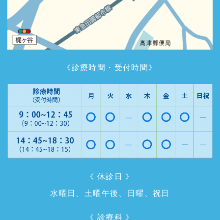
《診療時間・受付時間》
《 休診日 》
水曜日、土曜午後、日曜、祝日
《 診療科 》