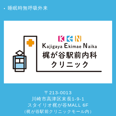
睡眠時無呼吸外来
〒213-0013
川崎市高津区末長1-9-1
スタイリオ梶が谷MALL 6F
（梶が谷駅前クリニックモール内）